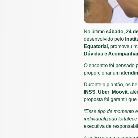
No último
sábado, 24 d
desenvolvido pelo
Insti
Equatorial
, promoveu ma
Dúvidas e Acompanham
O encontro foi pensado 
proporcionar um
atendim
Durante o plantão, os be
INSS
,
Uber
,
Moovit,
além
proposta foi garantir qu
“Esse tipo de momento é
individualizado fortalec
executiva de responsabil
A ação reforça o compr