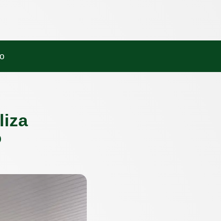
o
liza
o