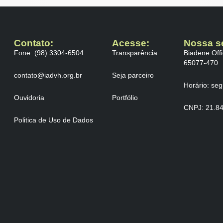
Contato:
Acesse:
Nossa s
Fone: (98) 3304-6504
Transparência
Biadene Offi
65077-470
contato@iadvh.org.br
Seja parceiro
Horário: se
Ouvidoria
Portfólio
CNPJ: 21.8
Politica de Uso de Dados