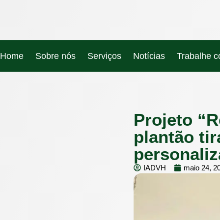
Home
Sobre nós
Serviços
Notícias
Trabalhe 
Projeto “
plantão ti
personaliz
IADVH
maio 24, 2