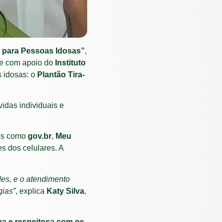
 para Pessoas Idosas”
,
e com apoio do
Instituto
s idosas: o
Plantão Tira-
vidas individuais e
vos como
gov.br
,
Meu
s dos celulares. A
es, e o atendimento
gias”
, explica
Katy Silva
,
nua e respeitosa com os