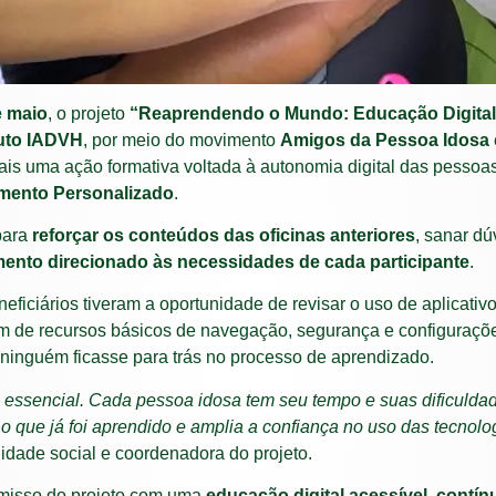
e maio
, o projeto
“Reaprendendo o Mundo: Educação Digital
tuto IADVH
, por meio do movimento
Amigos da Pessoa Idosa
is uma ação formativa voltada à autonomia digital das pessoa
ento Personalizado
.
para
reforçar os conteúdos das oficinas anteriores
, sanar dú
ento direcionado às necessidades de cada participante
.
neficiários tiveram a oportunidade de revisar o uso de aplicati
 de recursos básicos de navegação, segurança e configuraçõe
e ninguém ficasse para trás no processo de aprendizado.
 essencial. Cada pessoa idosa tem seu tempo e suas dificuldad
e o que já foi aprendido e amplia a confiança no uso das tecnolo
idade social e coordenadora do projeto.
omisso do projeto com uma
educação digital acessível, contí